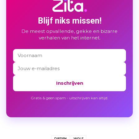
Blijf niks missen!
De meest opvallende, gekke en bizarre
verhalen van het internet.
Inschrijven
Gratis & geen spam - uitschrijven kan altijd.
DIEREN
WOLF