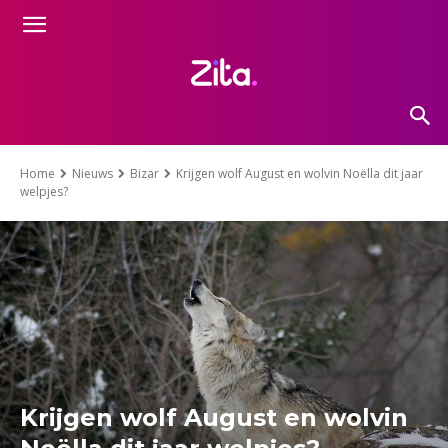
Home
Nieuws
Bizar
Krijgen wolf August en wolvin Noëlla dit jaar
welpjes?
Krijgen wolf August en wolvin