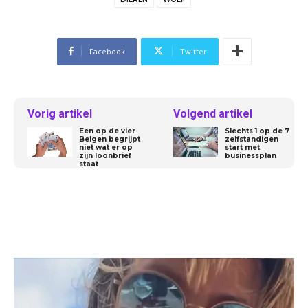
Facebook
Twitter
Vorig artikel
Volgend artikel
Een op de vier
Slechts 1 op de 7
Belgen begrijpt
zelfstandigen
niet wat er op
start met
zijn loonbrief
businessplan
staat