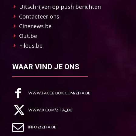
Uitschrijven op push berichten
Contacteer ons
Cinenews.be
Out.be
Filous.be
WAAR VIND JE ONS
WWW.FACEBOOK.COM/ZITA.BE
WWW.X.COM/ZITA_BE
INFO@ZITA.BE