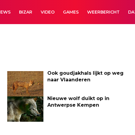
NEWS
BIZAR
VIDEO
GAMES
WEERBERICHT
DA
Ook goudjakhals lijkt op weg
naar Vlaanderen
Nieuwe wolf duikt op in
Antwerpse Kempen