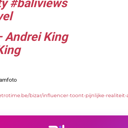
ty
#baliviews
vel
– Andrei King
King
gramfoto
etrotime.be/bizar/influencer-toont-pijnlijke-realitei