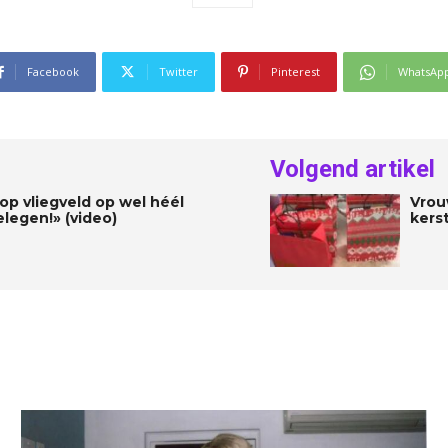
Facebook
Twitter
Pinterest
WhatsAp
Volgend artikel
p vliegveld op wel héél
Vrou
elegen!» (video)
kers