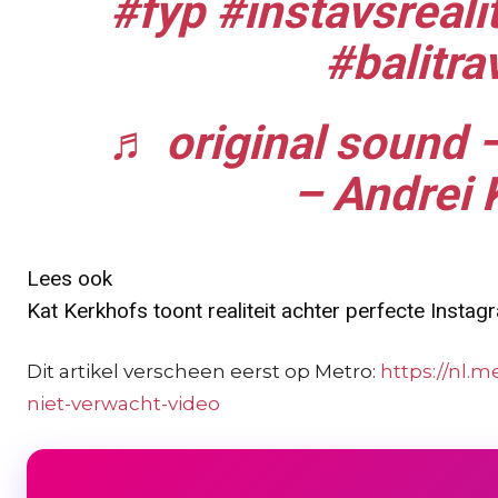
#fyp
#instavsreali
#balitra
♬ original sound 
– Andrei 
Lees ook
Kat Kerkhofs toont realiteit achter perfecte Insta
Dit artikel verscheen eerst op Metro:
https://nl.m
niet-verwacht-video