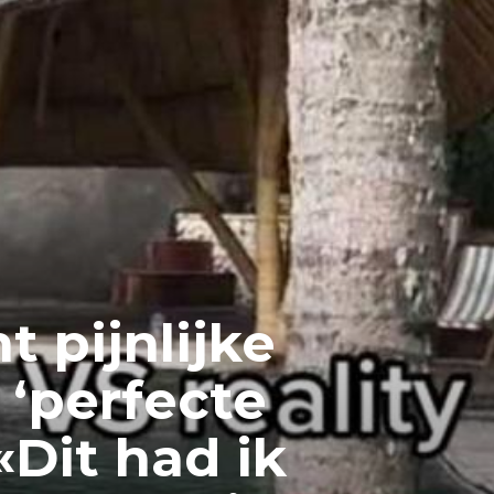
t pijnlijke
r ‘perfecte
«Dit had ik