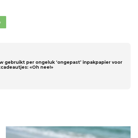
p
w gebruikt per ongeluk ‘ongepast’ inpakpapier voor
tcadeautjes: «Oh nee!»