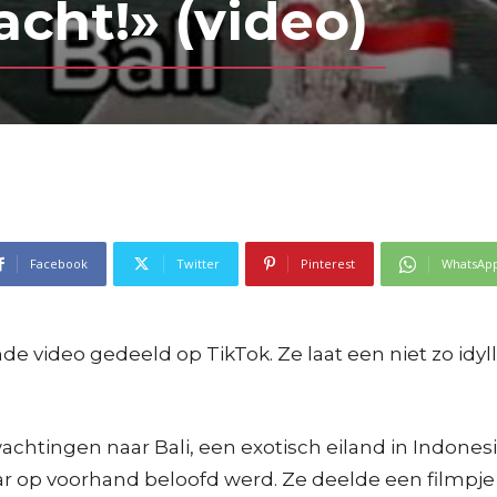
acht!» (video)
Facebook
Twitter
Pinterest
WhatsAp
 video gedeeld op TikTok. Ze laat een niet zo idylli
chtingen naar Bali, een exotisch eiland in Indones
r op voorhand beloofd werd. Ze deelde een filmpje e