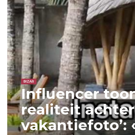
BIZAR
Influencer toon
realiteit achte
vakantiefoto’: 