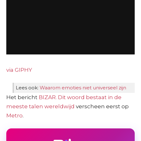
via GIPHY
Lees ook:
Waarom emoties niet universeel zijn
Het bericht
BIZAR. Dit woord bestaat in de
meeste talen wereldwijd
verscheen eerst op
Metro
.