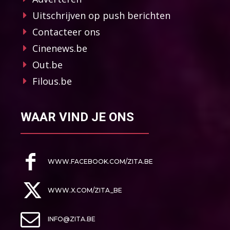
Uitschrijven op push berichten
Contacteer ons
Cinenews.be
Out.be
Filous.be
WAAR VIND JE ONS
WWW.FACEBOOK.COM/ZITA.BE
WWW.X.COM/ZITA_BE
INFO@ZITA.BE