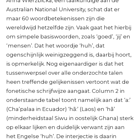
Anna Wierzbicka, een taalkundige aan de
Australian National University, schat dat er
maar 60 woordbetekenissen zijn die
wereldwijd hetzelfde zijn. Vaak gaat het hierbij
om simpele basiswoorden, zoals ‘goed’, ‘jij’ en
‘mensen’. Dat het woordje ‘huh’, dat
ogenschijnlijk weinigzeggend is, daarbij hoort,
is opmerkelijk. Nog eigenaardiger is dat het
tussenwerpsel over alle onderzochte talen
heen treffende gelijkenissen vertoont wat de
fonetische schrijfwijze aangaat. Column 2 in
onderstaande tabel toont namelijk aan dat ‘a:’
(Cha’palaa in Ecuador) ‘hã:’ (Laos) en ‘hã’
(minderheidstaal Siwu in oostelijk Ghana) sterk
op elkaar lijken en duidelijk verwant zijn aan
het Engelse ‘huh’. De interjectie is daarin