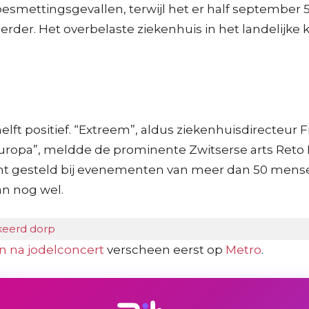
38 besmettingsgevallen, terwijl het er half septemb
 eerder. Het overbelaste ziekenhuis in het landeli
t positief. “Extreem”, aldus ziekenhuisdirecteur Fr
 Europa”, meldde de prominente Zwitserse arts Reto 
t gesteld bij evenementen van meer dan 50 mense
n nog wel.
rkeerd dorp
on na jodelconcert
verscheen eerst op
Metro
.