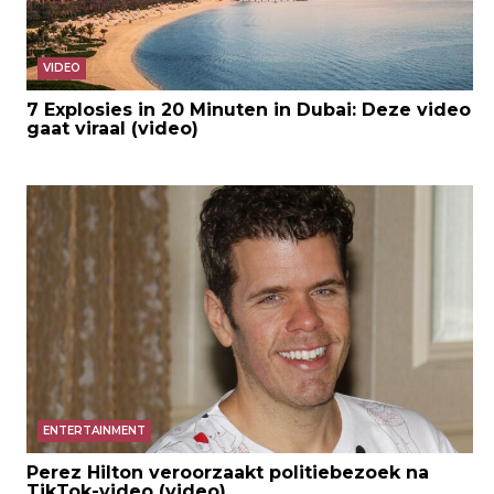
VIDEO
7 Explosies in 20 Minuten in Dubai: Deze video
gaat viraal (video)
ENTERTAINMENT
Perez Hilton veroorzaakt politiebezoek na
TikTok-video (video)