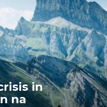
risis in
on na