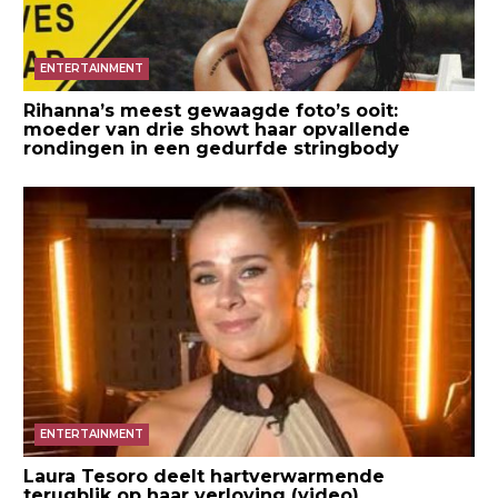
ENTERTAINMENT
Rihanna’s meest gewaagde foto’s ooit:
moeder van drie showt haar opvallende
rondingen in een gedurfde stringbody
ENTERTAINMENT
Laura Tesoro deelt hartverwarmende
terugblik op haar verloving (video)