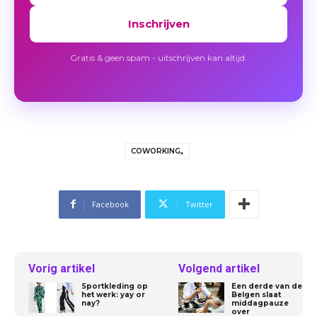
Inschrijven
Gratis & geen spam - uitschrijven kan altijd.
COWORKING,,
Facebook
Twitter
Vorig artikel
Volgend artikel
Sportkleding op
Een derde van de
het werk: yay or
Belgen slaat
nay?
middagpauze
over