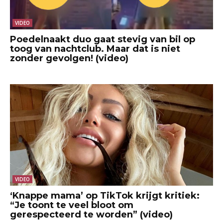
VIDEO
Poedelnaakt duo gaat stevig van bil op
toog van nachtclub. Maar dat is niet
zonder gevolgen! (video)
VIDEO
‘Knappe mama’ op TikTok krijgt kritiek:
“Je toont te veel bloot om
gerespecteerd te worden” (video)