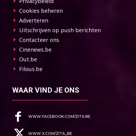
Privacybeleid
Cookies beheren
Adverteren
Uitschrijven op push berichten
Contacteer ons
Cinenews.be
Out.be
Filous.be
WAAR VIND JE ONS
WWW.FACEBOOK.COM/ZITA.BE
WWW.X.COM/ZITA_BE