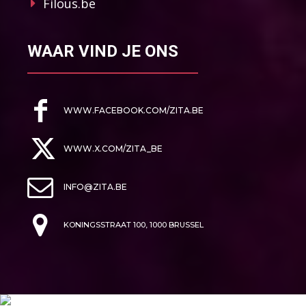
Filous.be
WAAR VIND JE ONS
WWW.FACEBOOK.COM/ZITA.BE
WWW.X.COM/ZITA_BE
INFO@ZITA.BE
KONINGSSTRAAT 100, 1000 BRUSSEL