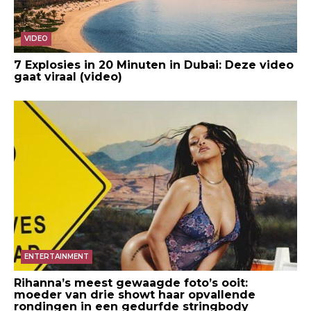
VIDEO
7 Explosies in 20 Minuten in Dubai: Deze video
gaat viraal (video)
ENTERTAINMENT
Rihanna’s meest gewaagde foto’s ooit:
moeder van drie showt haar opvallende
rondingen in een gedurfde stringbody