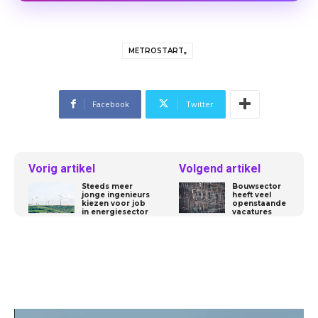
METROSTART,,
Facebook
Twitter
Vorig artikel
Volgend artikel
Steeds meer
Bouwsector
jonge ingenieurs
heeft veel
kiezen voor job
openstaande
in energiesector
vacatures