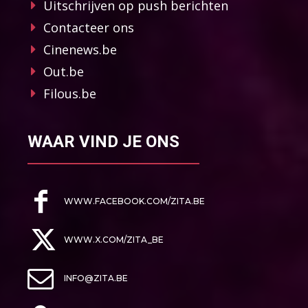
Uitschrijven op push berichten
Contacteer ons
Cinenews.be
Out.be
Filous.be
WAAR VIND JE ONS
WWW.FACEBOOK.COM/ZITA.BE
WWW.X.COM/ZITA_BE
INFO@ZITA.BE