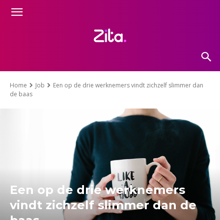
Home
Job
Een op de drie werknemers vindt zichzelf slimmer dan
de baas
Een op de drie werknemers
vindt zichzelf slimmer dan de