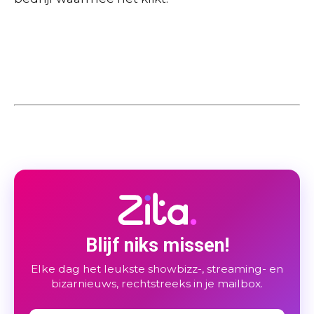
Blijf niks missen!
Elke dag het leukste showbizz-, streaming- en
bizarnieuws, rechtstreeks in je mailbox.