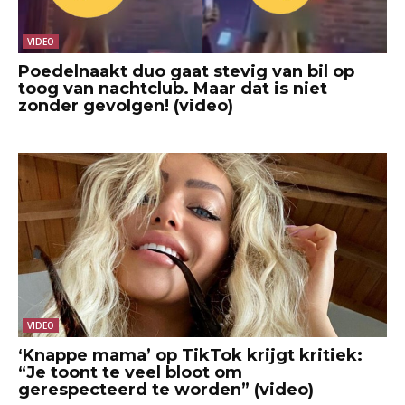
VIDEO
Poedelnaakt duo gaat stevig van bil op
toog van nachtclub. Maar dat is niet
zonder gevolgen! (video)
VIDEO
‘Knappe mama’ op TikTok krijgt kritiek:
“Je toont te veel bloot om
gerespecteerd te worden” (video)