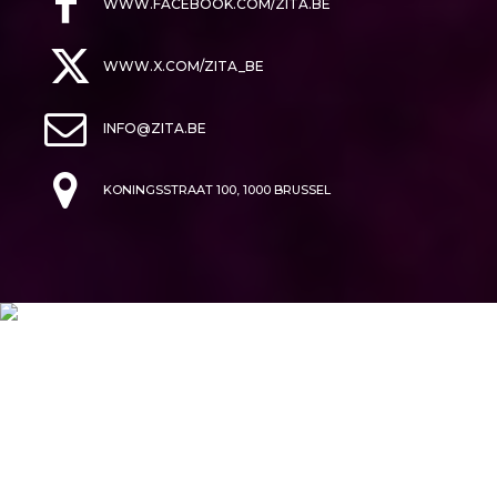
WWW.FACEBOOK.COM/ZITA.BE
WWW.X.COM/ZITA_BE
INFO@ZITA.BE
KONINGSSTRAAT 100, 1000 BRUSSEL