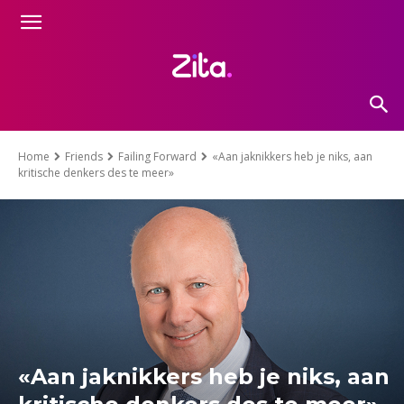
Home
Friends
Failing Forward
«Aan jaknikkers heb je niks, aan
kritische denkers des te meer»
«Aan jaknikkers heb je niks, aan