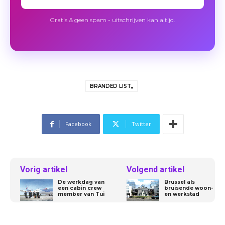
Gratis & geen spam - uitschrijven kan altijd.
BRANDED LIST,,
Facebook
Twitter
Vorig artikel
Volgend artikel
De werkdag van
Brussel als
een cabin crew
bruisende woon-
member van Tui
en werkstad