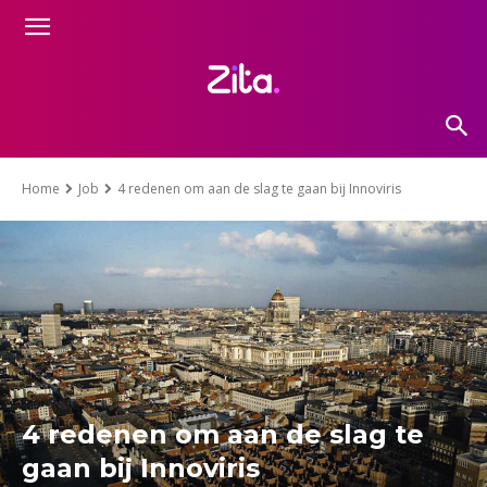
Home
Job
4 redenen om aan de slag te gaan bij Innoviris
4 redenen om aan de slag te
gaan bij Innoviris