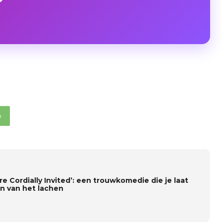
p
re Cordially Invited’: een trouwkomedie die je laat
en van het lachen