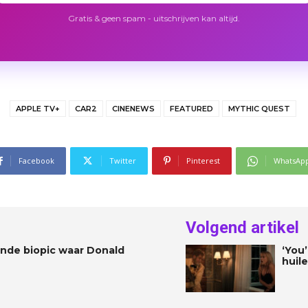
Gratis & geen spam - uitschrijven kan altijd.
APPLE TV+
CAR2
CINENEWS
FEATURED
MYTHIC QUEST
Facebook
Twitter
Pinterest
WhatsAp
Volgend artikel
nde biopic waar Donald
‘You’
huil