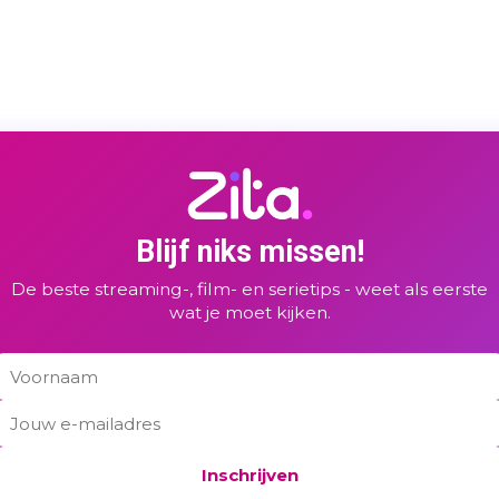
Blijf niks missen!
De beste streaming-, film- en serietips - weet als eerste
wat je moet kijken.
Inschrijven