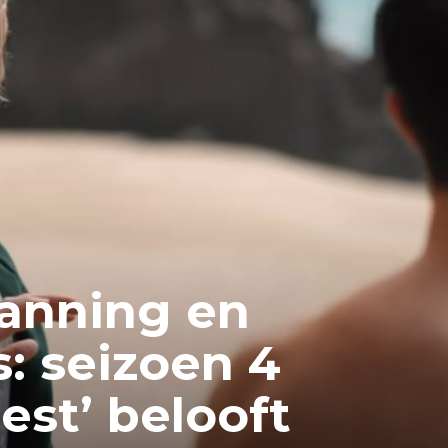
panning en
: seizoen 4
est’ belooft