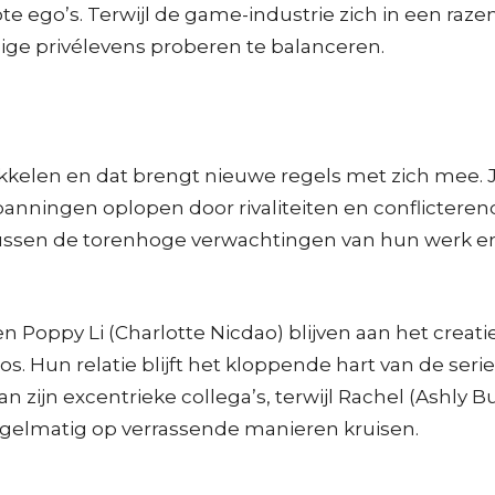
e ego’s. Terwijl de game-industrie zich in een ra
ige privélevens proberen te balanceren.
wikkelen en dat brengt nieuwe regels met zich mee. 
spanningen oplopen door rivaliteiten en conflicterend
ssen de torenhoge verwachtingen van hun werk en 
 Poppy Li (Charlotte Nicdao) blijven aan het creat
s. Hun relatie blijft het kloppende hart van de seri
zijn excentrieke collega’s, terwijl Rachel (Ashly 
regelmatig op verrassende manieren kruisen.