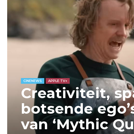
CINENEWS
APPLE TV+
Creativiteit, s
botsende ego’s
van ‘Mythic Qu