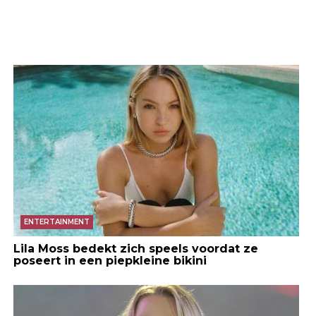
ENTERTAINMENT
Lila Moss bedekt zich speels voordat ze
poseert in een piepkleine bikini