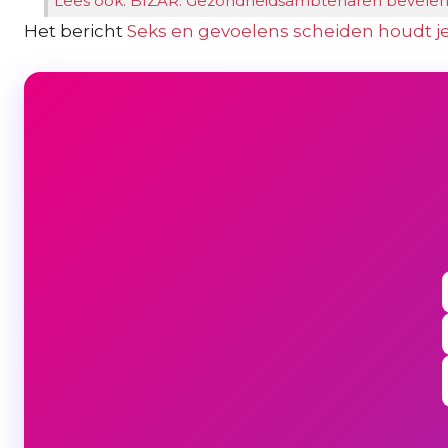
Lees ook: BIZAR. Gezondheidsambtenaren bevelen a
Het bericht
Seks en gevoelens scheiden houdt je 