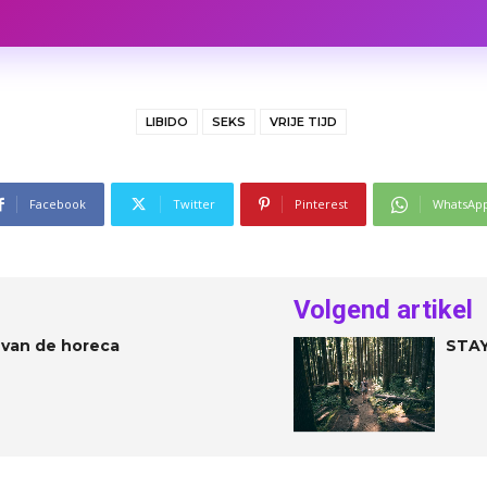
LIBIDO
SEKS
VRIJE TIJD
Facebook
Twitter
Pinterest
WhatsAp
Volgend artikel
 van de horeca
STAY