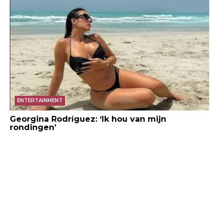
ENTERTAINMENT
Georgina Rodríguez: ‘Ik hou van mijn
rondingen’