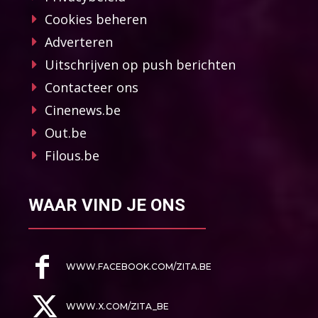
Cookies beheren
Adverteren
Uitschrijven op push berichten
Contacteer ons
Cinenews.be
Out.be
Filous.be
WAAR VIND JE ONS
WWW.FACEBOOK.COM/ZITA.BE
WWW.X.COM/ZITA_BE