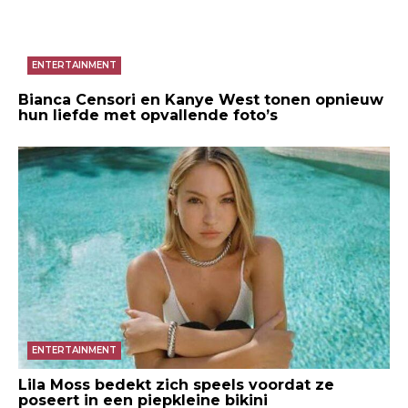
ENTERTAINMENT
Bianca Censori en Kanye West tonen opnieuw
hun liefde met opvallende foto’s
ENTERTAINMENT
Lila Moss bedekt zich speels voordat ze
poseert in een piepkleine bikini