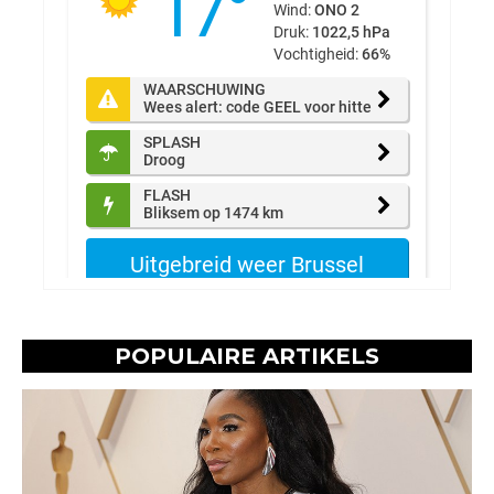
POPULAIRE ARTIKELS