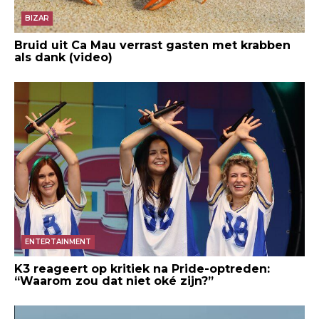
BIZAR
Bruid uit Ca Mau verrast gasten met krabben
als dank (video)
ENTERTAINMENT
K3 reageert op kritiek na Pride-optreden:
“Waarom zou dat niet oké zijn?”