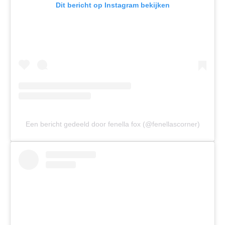
Dit bericht op Instagram bekijken
Een bericht gedeeld door fenella fox (@fenellascorner)