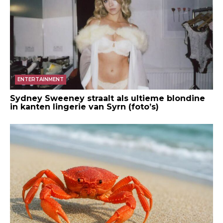
ENTERTAINMENT
Sydney Sweeney straalt als ultieme blondine
in kanten lingerie van Syrn (foto’s)