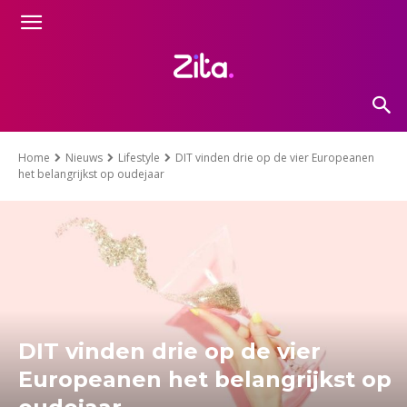
Home
Nieuws
Lifestyle
DIT vinden drie op de vier Europeanen
het belangrijkst op oudejaar
DIT vinden drie op de vier
Europeanen het belangrijkst op