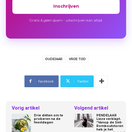
Inschrijven
Gratis & geen spam - uitschrijven kan altijd.
OUDEJAAR
VRIJE TIJD
Facebook
Twitter
Vorig artikel
Volgend artikel
Drie diëten om te
PENDELAAR
proberen na de
Lieze verklapt.
feestdagen
“Vanop de Sint-
Romboutstoren
heb je het