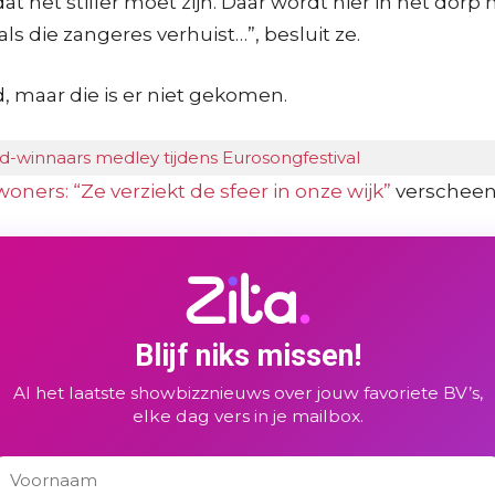
 het stiller moet zijn. Daar wordt hier in het dorp n
s die zangeres verhuist…”, besluit ze.
, maar die is er niet gekomen.
winnaars medley tijdens Eurosongfestival
oners: “Ze verziekt de sfeer in onze wijk”
verscheen
Blijf niks missen!
Al het laatste showbizznieuws over jouw favoriete BV’s,
elke dag vers in je mailbox.