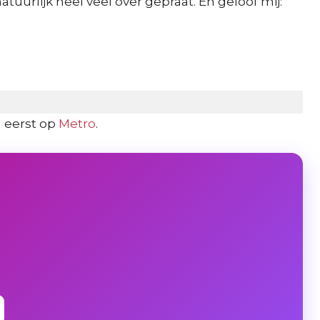
atuurlijk heel veel over gepraat. En geloof mij:
 eerst op
Metro
.