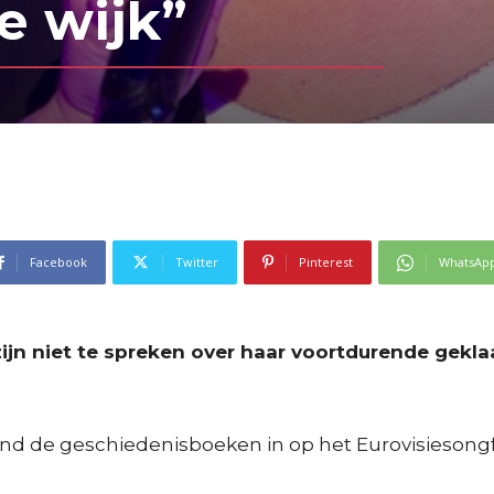
e wijk”
Facebook
Twitter
Pinterest
WhatsAp
ijn niet te spreken over haar voortdurende gekl
and de geschiedenisboeken in op het Eurovisiesongfe