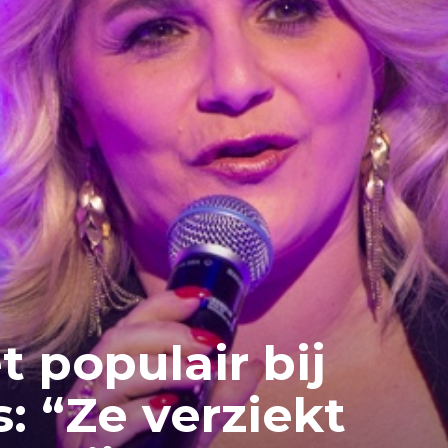
 populair bij
 “Ze verziekt