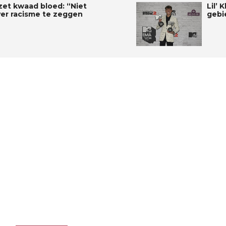
zet kwaad bloed: “Niet
Lil’ 
ver racisme te zeggen
gebi