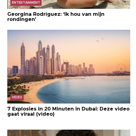
ENTERTAINMENT
Georgina Rodríguez: ‘Ik hou van mijn
rondingen’
VIDEO
7 Explosies in 20 Minuten in Dubai: Deze video
gaat viraal (video)