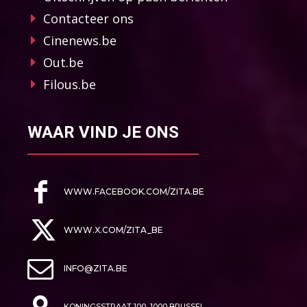
Contacteer ons
Cinenews.be
Out.be
Filous.be
WAAR VIND JE ONS
WWW.FACEBOOK.COM/ZITA.BE
WWW.X.COM/ZITA_BE
INFO@ZITA.BE
KONINGSSTRAAT 100, 1000 BRUSSEL