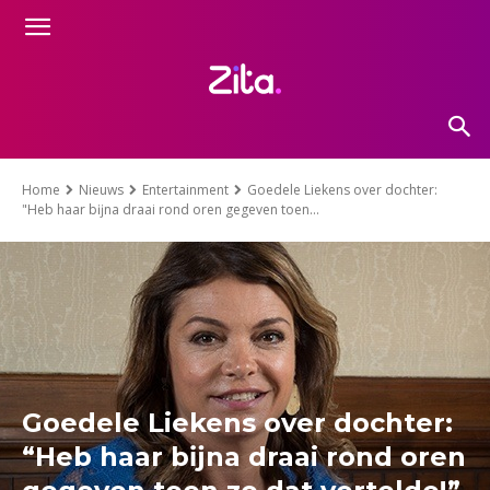
Home
Nieuws
Entertainment
Goedele Liekens over dochter:
"Heb haar bĳna draai rond oren gegeven toen...
Goedele Liekens over dochter:
“Heb haar bĳna draai rond oren