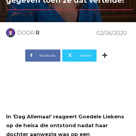
gegeven toen ze dat vertelde!”
DOOR
R
02/06/2020
Facebook
Twitter
In ‘Dag Allemaal’ reageert Goedele Liekens
op de heisa die ontstond nadat haar
dochter aanwezig was op een