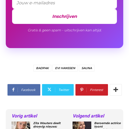
Inschrijven
Gratis & geen spam - uitschrijven kan altijd.
BADPAK
EVI HANSSEN
SAUNA
Facebook
Twitter
Pinterest
Vorig artikel
Volgend artikel
Zita Wauters deelt
Beroemde actrice
droevig nieuws:
toont