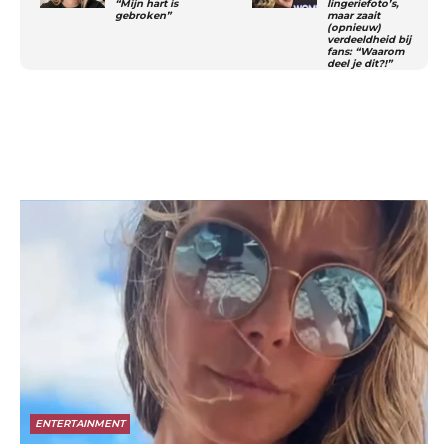
“Mijn hart is
lingeriefoto’s,
gebroken”
maar zaait
(opnieuw)
verdeeldheid bij
fans: “Waarom
deel je dit?!”
ENTERTAINMENT