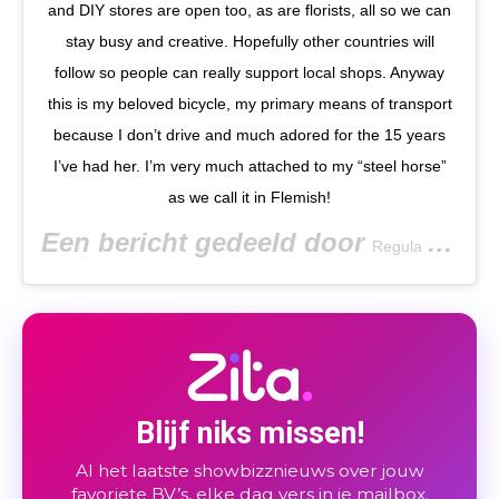
and DIY stores are open too, as are florists, all so we can
stay busy and creative. Hopefully other countries will
follow so people can really support local shops. Anyway
this is my beloved bicycle, my primary means of transport
because I don’t drive and much adored for the 15 years
I’ve had her. I’m very much attached to my “steel horse”
as we call it in Flemish!
Een bericht gedeeld door
(
Regula Ysewijn
Blijf niks missen!
Al het laatste showbizznieuws over jouw
favoriete BV’s, elke dag vers in je mailbox.