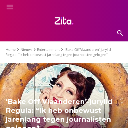
Home
Nieuws
Entertainment
'Bake Off Vlaanderen'-jurylid
Regula: "Ik heb onbewust jarenlang tegen journalisten gelogen"
‘Bake Off Vlaanderen’-jurylid
Regula: “Ik heb onbewust
jarenlang tegen journalisten