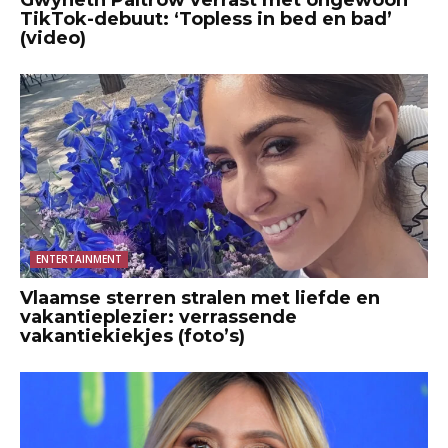
TikTok-debuut: ‘Topless in bed en bad’
(video)
ENTERTAINMENT
Vlaamse sterren stralen met liefde en
vakantieplezier: verrassende
vakantiekiekjes (foto’s)