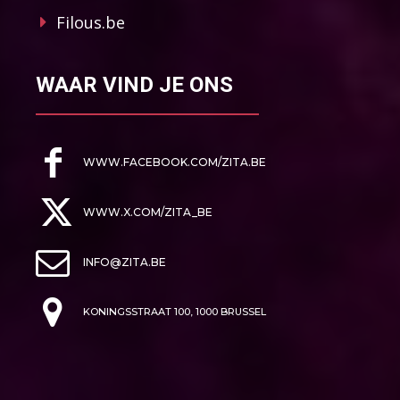
Filous.be
WAAR VIND JE ONS
WWW.FACEBOOK.COM/ZITA.BE
WWW.X.COM/ZITA_BE
INFO@ZITA.BE
KONINGSSTRAAT 100, 1000 BRUSSEL