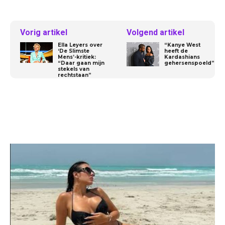
Vorig artikel
Volgend artikel
Ella Leyers over
“Kanye West
‘De Slimste
heeft de
Mens’-kritiek:
Kardashians
“Daar gaan mijn
gehersenspoeld”
stekels van
rechtstaan”