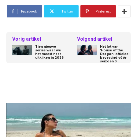
Facebook
Twitter
Pinterest
Vorig artikel
Volgend artikel
Tien nieuwe
Het lot van
series waar we
‘House of the
het meest naar
Dragon’ officieel
uitkijken in 2026
bevestigd vóór
seizoen 3