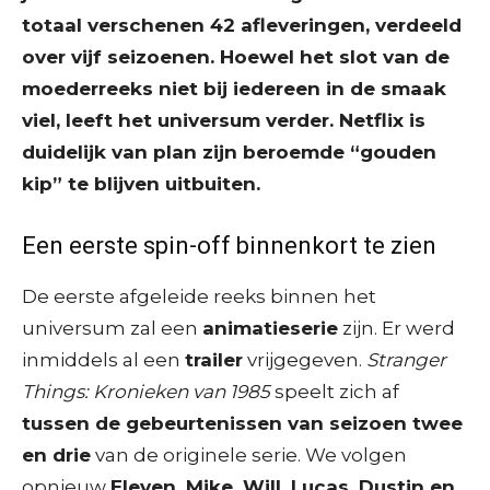
totaal verschenen 42 afleveringen, verdeeld
over vijf seizoenen. Hoewel het slot van de
moederreeks niet bij iedereen in de smaak
viel, leeft het universum verder. Netflix is
duidelijk van plan zijn beroemde “gouden
kip” te blijven uitbuiten.
Een eerste spin-off binnenkort te zien
De eerste afgeleide reeks binnen het
universum zal een
animatieserie
zijn. Er werd
inmiddels al een
trailer
vrijgegeven.
Stranger
Things: Kronieken van 1985
speelt zich af
tussen de gebeurtenissen van seizoen twee
en drie
van de originele serie. We volgen
opnieuw
Eleven, Mike, Will, Lucas, Dustin en