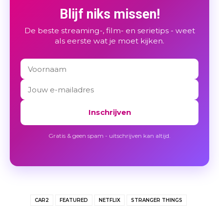
Blijf niks missen!
De beste streaming-, film- en serietips - weet
als eerste wat je moet kijken.
Inschrijven
Gratis & geen spam - uitschrijven kan altijd.
CAR2
FEATURED
NETFLIX
STRANGER THINGS