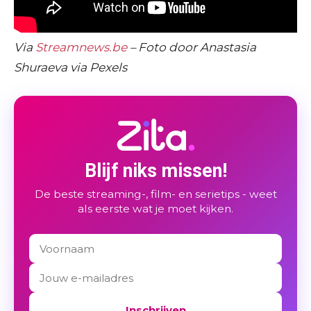
Via
Streamnews.be
– Foto door Anastasia
Shuraeva via Pexels
Blijf niks missen!
De beste streaming-, film- en serietips - weet
als eerste wat je moet kijken.
Inschrijven