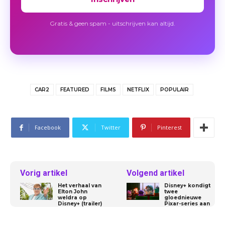
Gratis & geen spam - uitschrijven kan altijd.
CAR2
FEATURED
FILMS
NETFLIX
POPULAIR
Facebook
Twitter
Pinterest
Vorig artikel
Volgend artikel
Het verhaal van
Disney+ kondigt
Elton John
twee
weldra op
gloednieuwe
Disney+ (trailer)
Pixar-series aan