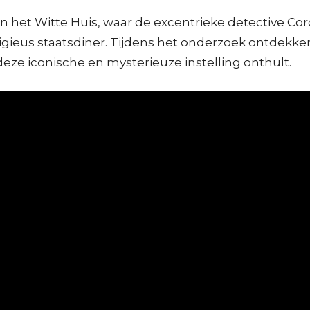
van het Witte Huis, waar de excentrieke detective 
igieus staatsdiner. Tijdens het onderzoek ontdekken
ze iconische en mysterieuze instelling onthult.