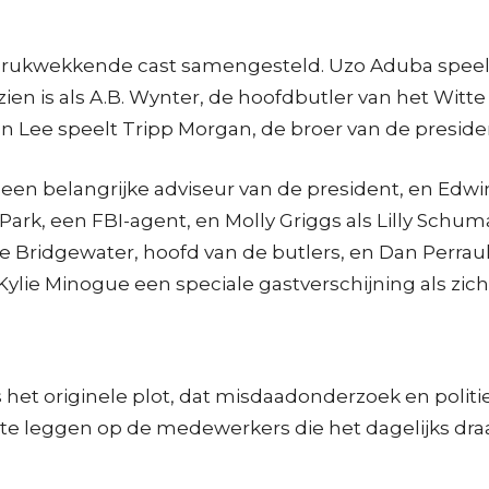
indrukwekkende cast samengesteld. Uzo Aduba speelt
e zien is als A.B. Wynter, de hoofdbutler van het Wit
n Lee speelt Tripp Morgan, de broer van de preside
, een belangrijke adviseur van de president, en Edwi
Park, een FBI-agent, en Molly Griggs als Lilly Schum
e Bridgewater, hoofd van de butlers, en Dan Perrault
Kylie Minogue een speciale gastverschijning als zichz
s het originele plot, dat misdaadonderzoek en polit
 te leggen op de medewerkers die het dagelijks dra