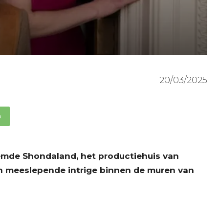
20/03/2025
p
emde Shondaland, het productiehuis van
en meeslepende intrige binnen de muren van