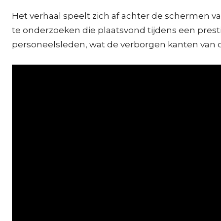
Het verhaal speelt zich af achter de schermen 
te onderzoeken die plaatsvond tijdens een prest
personeelsleden, wat de verborgen kanten van de