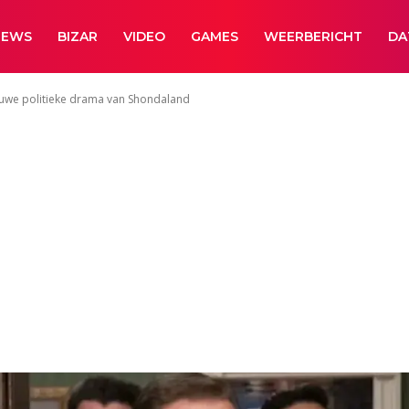
NEWS
BIZAR
VIDEO
GAMES
WEERBERICHT
DA
ieuwe politieke drama van Shondaland