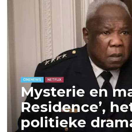
CINENEWS
NETFLIX
Mysterie en ma
Residence’, he
politieke dram