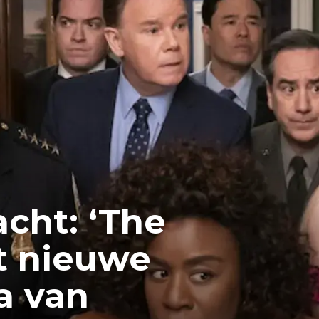
cht: ‘The
t nieuwe
a van