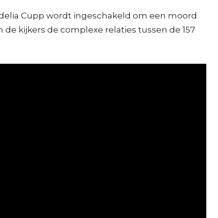
Cordelia Cupp wordt ingeschakeld om een moord
 de kijkers de complexe relaties tussen de 157