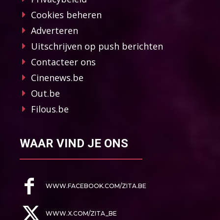
Cookies beheren
Adverteren
Uitschrijven op push berichten
Contacteer ons
Cinenews.be
Out.be
Filous.be
WAAR VIND JE ONS
WWW.FACEBOOK.COM/ZITA.BE
WWW.X.COM/ZITA_BE