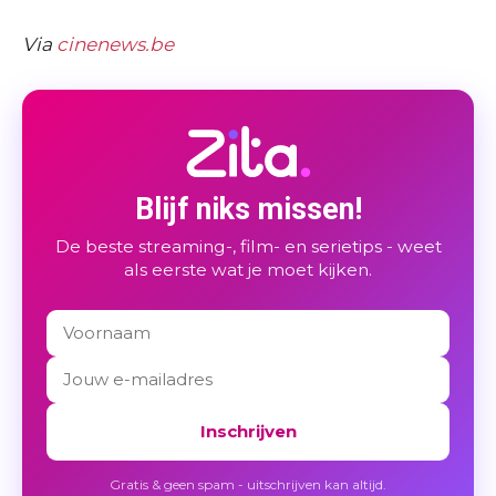
Via
cinenews.be
Blijf niks missen!
De beste streaming-, film- en serietips - weet
als eerste wat je moet kijken.
Inschrijven
Gratis & geen spam - uitschrijven kan altijd.