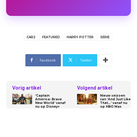
CAR2
FEATURED
HARRY POTTER
SERIE
Facebook
Twitter
Vorig artikel
Volgend artikel
‘Captain
Nieuw seizoen
America: Brave
van ‘And Just Like
New World’ vanaf
That…’ vanaf nu
nu op Disney+
op HBO Max