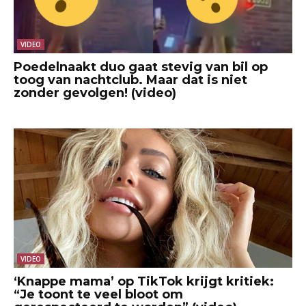
VIDEO
Poedelnaakt duo gaat stevig van bil op
toog van nachtclub. Maar dat is niet
zonder gevolgen! (video)
VIDEO
‘Knappe mama’ op TikTok krijgt kritiek:
“Je toont te veel bloot om