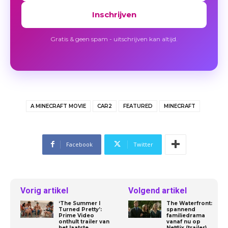
Inschrijven
Gratis & geen spam - uitschrijven kan altijd.
A MINECRAFT MOVIE
CAR2
FEATURED
MINECRAFT
Facebook
Twitter
Vorig artikel
Volgend artikel
‘The Summer I
The Waterfront:
Turned Pretty’:
spannend
Prime Video
familiedrama
onthult trailer van
vanaf nu op
het laatste
Netflix (trailer)