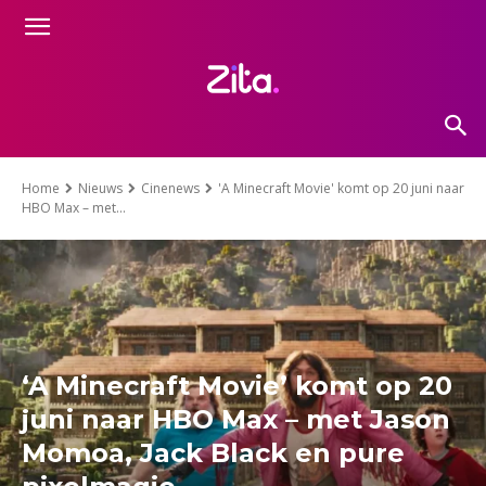
Home
Nieuws
Cinenews
'A Minecraft Movie' komt op 20 juni naar
HBO Max – met...
‘A Minecraft Movie’ komt op 20
juni naar HBO Max – met Jason
Momoa, Jack Black en pure