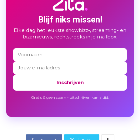
Blijf niks missen!
Elke dag het leukste showbizz-, streaming- en
bizarnieuws, rechtstreeks in je mailbox.
Inschrijven
Gratis & geen spam - uitschrijven kan altijd.