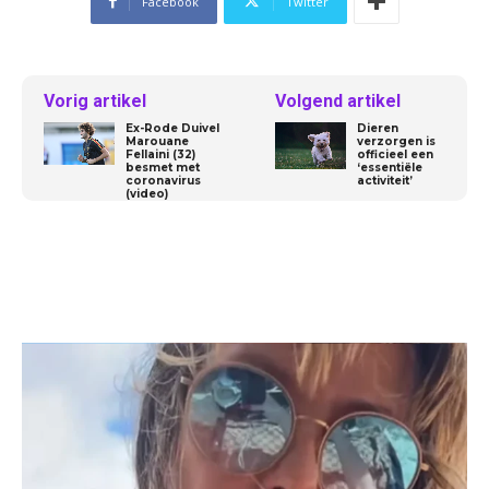
Facebook
Twitter
Vorig artikel
Volgend artikel
Ex-Rode Duivel
Dieren
Marouane
verzorgen is
Fellaini (32)
officieel een
besmet met
‘essentiële
coronavirus
activiteit’
(video)