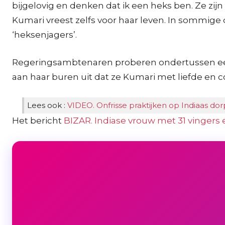
bijgelovig en denken dat ik een heks ben. Ze zi
Kumari vreest zelfs voor haar leven. In sommige
‘heksenjagers’.
Regeringsambtenaren proberen ondertussen een 
aan haar buren uit dat ze Kumari met liefde en 
Lees ook :
VIDEO. Onfrisse praktijken op Indiaas dorp
Het bericht
BIZAR. Indiase vrouw met 31 vingers