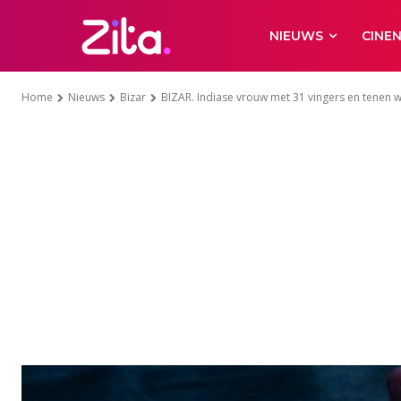
NIEUWS
CINE
Home
Nieuws
Bizar
BIZAR. Indiase vrouw met 31 vingers en tenen 