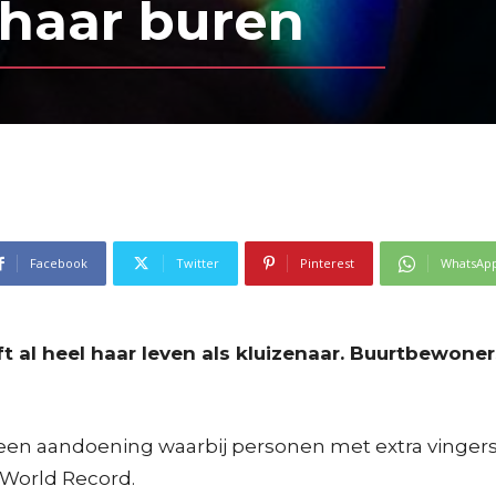
 haar buren
Facebook
Twitter
Pinterest
WhatsAp
ft al heel haar leven als kluizenaar. Buurtbewone
e, een aandoening waarbij personen met extra vinge
 World Record.