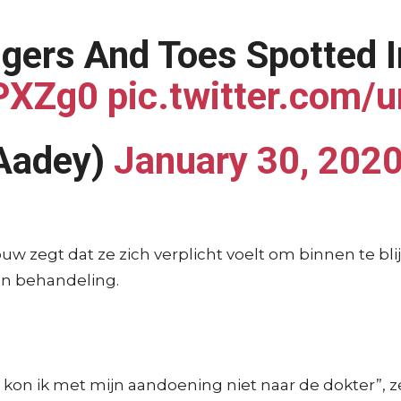
ers And Toes Spotted I
kPXZg0
pic.twitter.com
_Aadey)
January 30, 202
ouw zegt dat ze zich verplicht voelt om binnen te 
en behandeling.
 kon ik met mijn aandoening niet naar de dokter”, ze