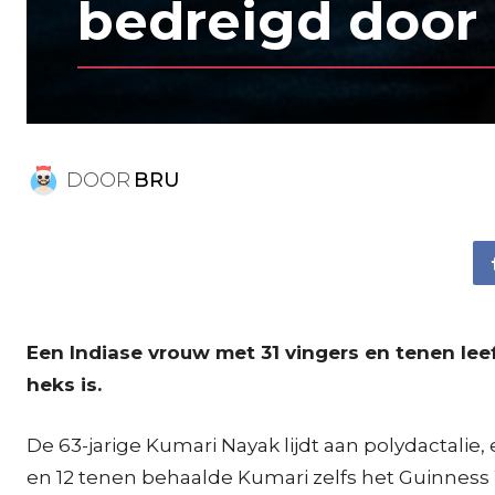
bedreigd door
DOOR
BRU
Een Indiase vrouw met 31 vingers en tenen lee
heks is.
De 63-jarige Kumari Nayak lijdt aan polydactali
en 12 tenen behaalde Kumari zelfs het Guinness