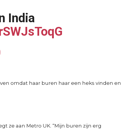
n India
/urSWJsToqG
0
blijven omdat haar buren haar een heks vinden en
gt ze aan Metro UK. “Mijn buren zijn erg