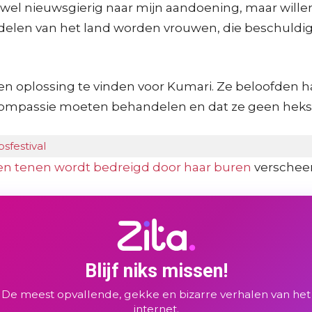
jn wel nieuwsgierig naar mijn aandoening, maar will
 delen van het land worden vrouwen, die beschuldi
oplossing te vinden voor Kumari. Ze beloofden h
compassie moeten behandelen en dat ze geen heks is
sfestival
 en tenen wordt bedreigd door haar buren
verschee
Blijf niks missen!
De meest opvallende, gekke en bizarre verhalen van het
internet.