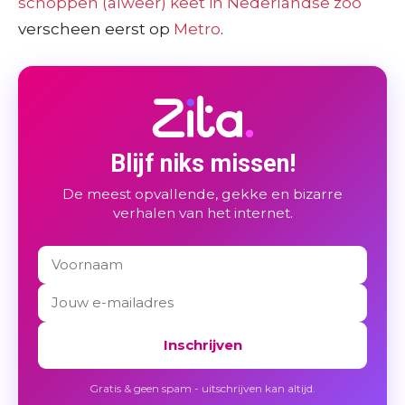
schoppen (alweer) keet in Nederlandse zoo
verscheen eerst op
Metro
.
Blijf niks missen!
De meest opvallende, gekke en bizarre
verhalen van het internet.
Inschrijven
Gratis & geen spam - uitschrijven kan altijd.