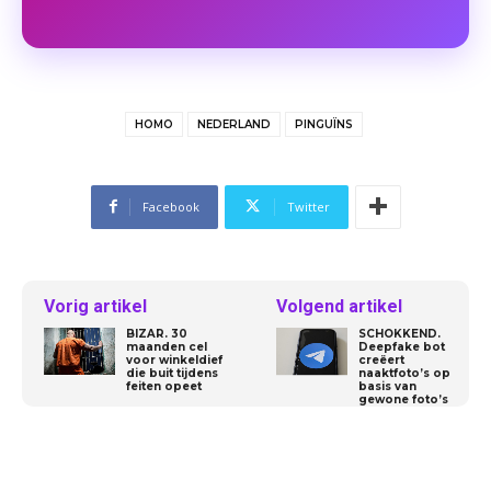
HOMO
NEDERLAND
PINGUÏNS
Facebook
Twitter
Vorig artikel
Volgend artikel
BIZAR. 30
SCHOKKEND.
maanden cel
Deepfake bot
voor winkeldief
creëert
die buit tijdens
naaktfoto’s op
feiten opeet
basis van
gewone foto’s