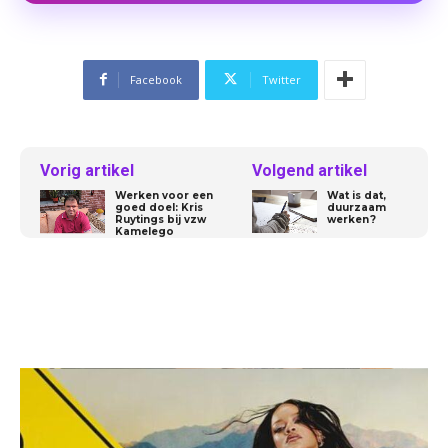
Facebook
Twitter
Vorig artikel
Volgend artikel
Werken voor een
Wat is dat,
goed doel: Kris
duurzaam
Ruytings bij vzw
werken ?
Kamelego