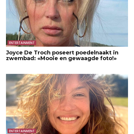
ENTERTAINMENT
Joyce De Troch poseert poedelnaakt in
zwembad: «Mooie en gewaagde foto!»
ENTERTAINMENT