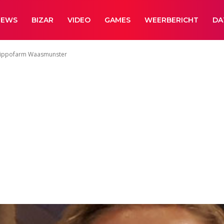
NEWS
BIZAR
VIDEO
GAMES
WEERBERICHT
DA
 Hippofarm Waasmunster