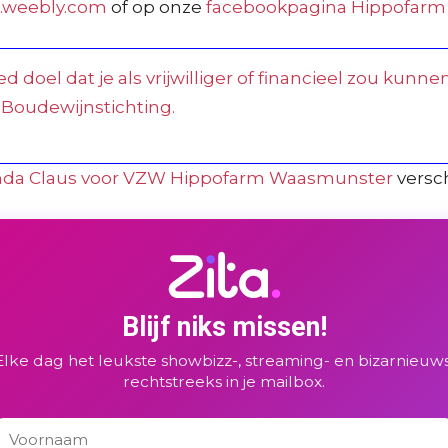
.weebly.com
of op onze
facebookpagina Hippofar
d doel dat je als vrijwilliger of financieel zou kun
 Boudewijnstichting.
inda Claus voor VZW Hippofarm Waasmunster
versc
Blijf niks missen!
Elke dag het leukste showbizz-, streaming- en bizarnieuws
rechtstreeks in je mailbox.