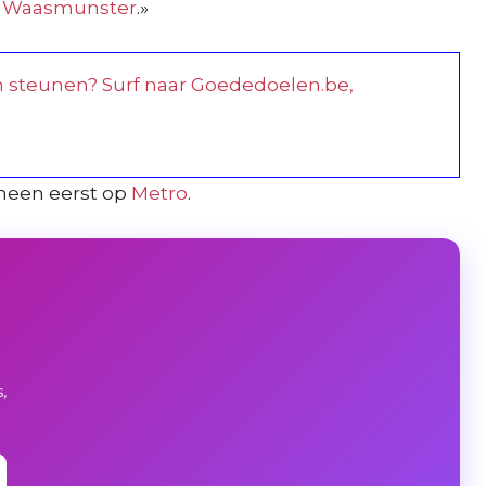
m Waasmunster
.»
nen steunen? Surf naar Goededoelen.be,
heen eerst op
Metro
.
,