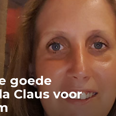
e goede
da Claus voor
rm