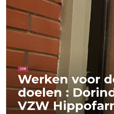
JOB
Werken voor d
doelen : Dorin
VZW Hippofa