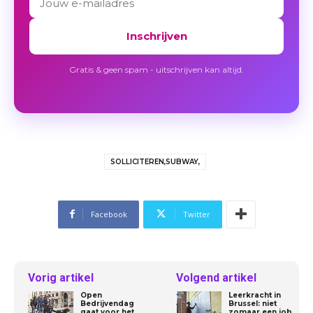
Inschrijven
Gratis & geen spam - uitschrijven kan altijd.
SOLLICITEREN,SUBWAY,
Facebook
Twitter
Vorig artikel
Volgend artikel
Open
Leerkracht in
Bedrijvendag
Brussel: niet
gaat voor het
zomaar een job,