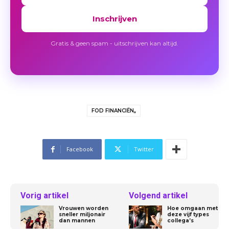
Inschrijven
Gratis & geen spam - uitschrijven kan altijd.
FOD FINANCIËN,,
Facebook
Twitter
Vorig artikel
Volgend artikel
Vrouwen worden
Hoe omgaan met
sneller miljonair
deze vijf types
dan mannen
collega’s