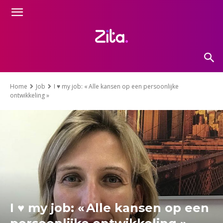
Home
Job
I ♥ my job: « Alle kansen op een persoonlijke
ontwikkeling »
I ♥ my job: « Alle kansen op een