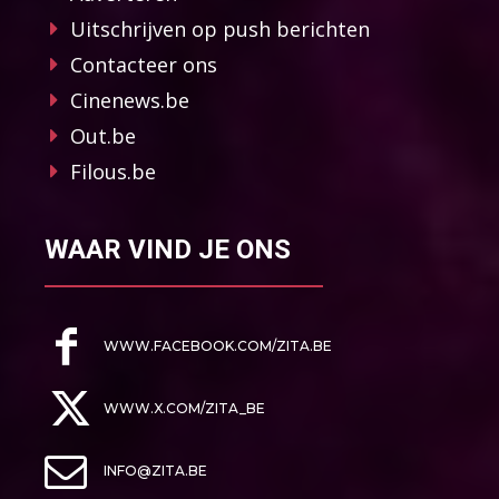
Uitschrijven op push berichten
Contacteer ons
Cinenews.be
Out.be
Filous.be
WAAR VIND JE ONS
WWW.FACEBOOK.COM/ZITA.BE
WWW.X.COM/ZITA_BE
INFO@ZITA.BE