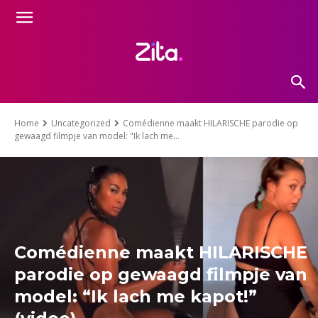
Home
Uncategorized
Comédienne maakt HILARISCHE parodie op
gewaagd filmpje van model: "Ik lach me...
Comédienne maakt HILARISCHE
parodie op gewaagd filmpje van
model: “Ik lach me kapot!”