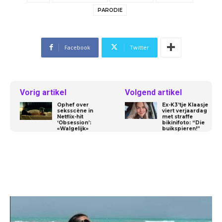
PARODIE
Facebook
Twitter
Vorig artikel
Volgend artikel
Ophef over
Ex-K3’tje Klaasje
seksscène in
viert verjaardag
Netflix-hit
met straffe
‘Obsession’:
bikinifoto: “Die
«Walgelijk»
buikspieren!”