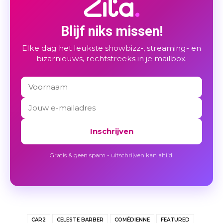
Blijf niks missen!
Elke dag het leukste showbizz-, streaming- en
bizarnieuws, rechtstreeks in je mailbox.
Inschrijven
Gratis & geen spam - uitschrijven kan altijd.
CAR2
CELESTE BARBER
COMÉDIENNE
FEATURED