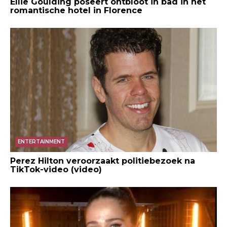
Ellie Goulding poseert ontbloot in bad in het
romantische hotel in Florence
ENTERTAINMENT
Perez Hilton veroorzaakt politiebezoek na
TikTok-video (video)