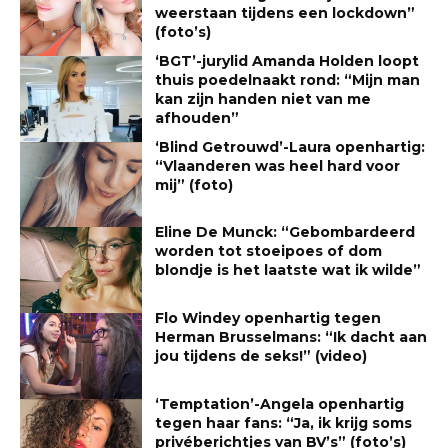
weerstaan tijdens een lockdown”
(foto’s)
‘BGT’-jurylid Amanda Holden loopt
thuis poedelnaakt rond: “Mijn man
kan zijn handen niet van me
afhouden”
‘Blind Getrouwd’-Laura openhartig:
“Vlaanderen was heel hard voor
mij” (foto)
Eline De Munck: “Gebombardeerd
worden tot stoeipoes of dom
blondje is het laatste wat ik wilde”
Flo Windey openhartig tegen
Herman Brusselmans: “Ik dacht aan
jou tijdens de seks!” (video)
‘Temptation’-Angela openhartig
tegen haar fans: “Ja, ik krijg soms
privéberichtjes van BV’s” (foto’s)