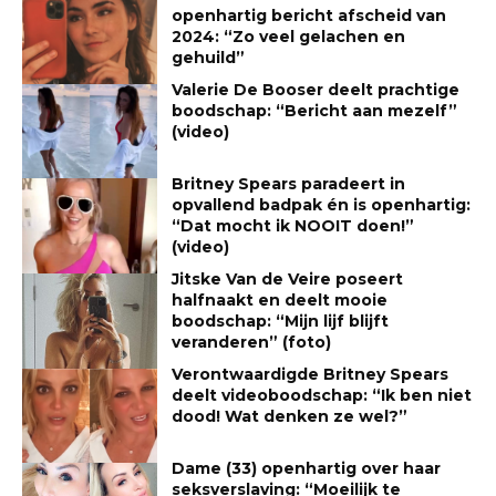
openhartig bericht afscheid van
2024: “Zo veel gelachen en
gehuild”
Valerie De Booser deelt prachtige
boodschap: “Bericht aan mezelf”
(video)
Britney Spears paradeert in
opvallend badpak én is openhartig:
“Dat mocht ik NOOIT doen!”
(video)
Jitske Van de Veire poseert
halfnaakt en deelt mooie
boodschap: “Mijn lijf blijft
veranderen” (foto)
Verontwaardigde Britney Spears
deelt videoboodschap: “Ik ben niet
dood! Wat denken ze wel?”
Dame (33) openhartig over haar
seksverslaving: “Moeilijk te