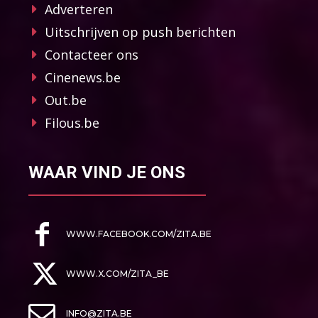
Adverteren
Uitschrijven op push berichten
Contacteer ons
Cinenews.be
Out.be
Filous.be
WAAR VIND JE ONS
WWW.FACEBOOK.COM/ZITA.BE
WWW.X.COM/ZITA_BE
INFO@ZITA.BE