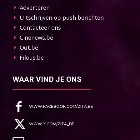
Adverteren
Uitschrijven op push berichten
Contacteer ons
Cinenews.be
Out.be
Filous.be
WAAR VIND JE ONS
WWW.FACEBOOK.COM/ZITA.BE
WWW.X.COM/ZITA_BE