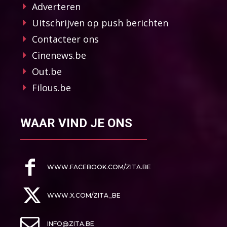
Adverteren
Uitschrijven op push berichten
Contacteer ons
Cinenews.be
Out.be
Filous.be
WAAR VIND JE ONS
WWW.FACEBOOK.COM/ZITA.BE
WWW.X.COM/ZITA_BE
INFO@ZITA.BE