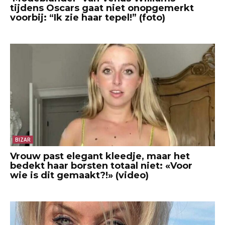
tijdens Oscars gaat niet onopgemerkt
voorbij: “Ik zie haar tepel!” (foto)
BIZAR
Vrouw past elegant kleedje, maar het
bedekt haar borsten totaal niet: «Voor
wie is dit gemaakt?!» (video)