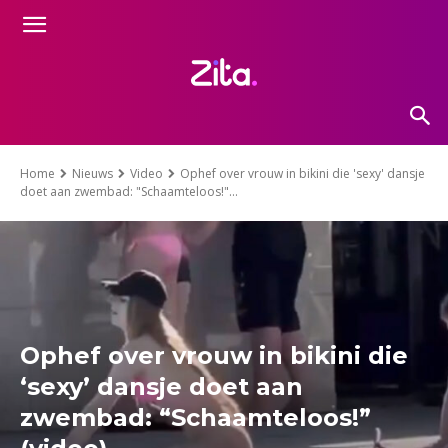
Home
Nieuws
Video
Ophef over vrouw in bikini die 'sexy' dansje
doet aan zwembad: "Schaamteloos!"...
Ophef over vrouw in bikini die
‘sexy’ dansje doet aan
zwembad: “Schaamteloos!”