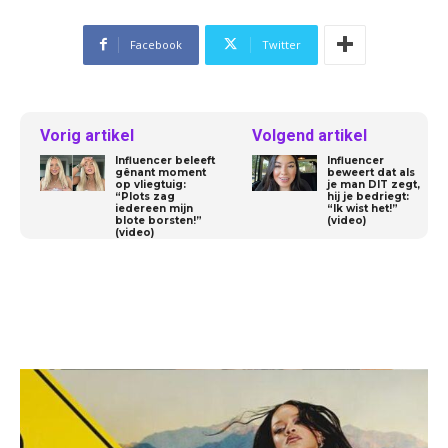
Facebook
Twitter
Vorig artikel
Volgend artikel
Influencer beleeft
Influencer
gênant moment
beweert dat als
op vliegtuig:
je man DIT zegt,
“Plots zag
hij je bedriegt:
iedereen mijn
“Ik wist het!”
blote borsten!”
(video)
(video)