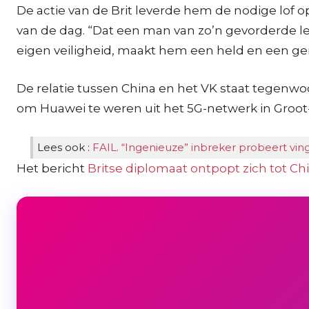
De actie van de Brit leverde hem de nodige lof
van de dag. “Dat een man van zo’n gevorderde lee
eigen veiligheid, maakt hem een held en een gen
De relatie tussen China en het VK staat tegenwo
om Huawei te weren uit het 5G-netwerk in Groot-
Lees ook :
FAIL. “Ingenieuze” inbreker probeert vi
Het bericht
Britse diplomaat ontpopt zich tot Ch