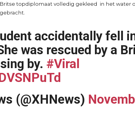
itse topdiplomaat volledig gekleed in het water om 
gebracht.
dent accidentally fell in
She was rescued by a Br
sing by.
#Viral
Q5DVSNPuTd
ews (@XHNews)
Novembe