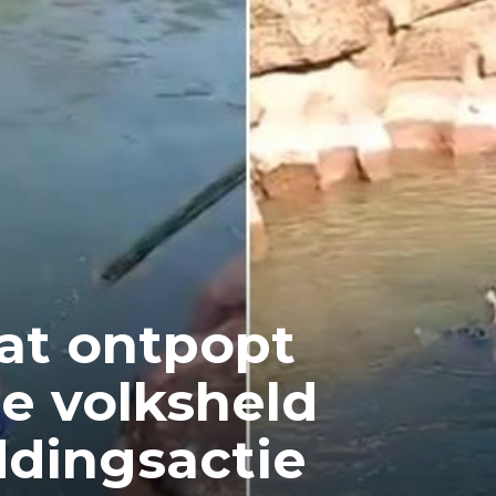
at ontpopt
se volksheld
ddingsactie