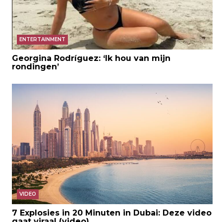
ENTERTAINMENT
Georgina Rodríguez: ‘Ik hou van mijn
rondingen’
VIDEO
7 Explosies in 20 Minuten in Dubai: Deze video
gaat viraal (video)