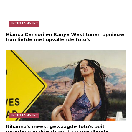
ENTERTAINMENT
Bianca Censori en Kanye West tonen opnieuw
hun liefde met opvallende foto’s
ENTERTAINMENT
Rihanna’s meest gewaagde foto’s ooit:
moeder van drie showt haar opvallende