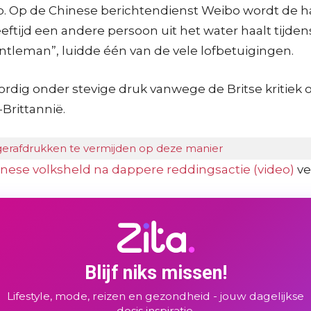
 op. Op de Chinese berichtendienst Weibo wordt de
ftijd een andere persoon uit het water haalt tijdens
tleman”, luidde één van de vele lofbetuigingen.
ordig onder stevige druk vanwege de Britse kritiek
Brittannië.
ngerafdrukken te vermijden op deze manier
inese volksheld na dappere reddingsactie (video)
ve
Blijf niks missen!
Lifestyle, mode, reizen en gezondheid - jouw dagelijkse
dosis inspiratie.