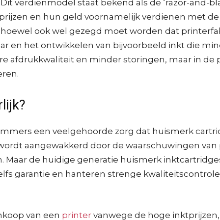
 verdienmodel staat bekend als de ‘razor-and-blades
 prijzen en hun geld voornamelijk verdienen met de 
 hoewel ook wel gezegd moet worden dat printerfa
r en het ontwikkelen van bijvoorbeeld inkt die mi
e afdrukkwaliteit en minder storingen, maar in de pr
eren.
lijk?
 immers een veelgehoorde zorg dat huismerk cartri
 wordt aangewakkerd door de waarschuwingen van pr
 Maar de huidige generatie huismerk inktcartridges 
lfs garantie en hanteren strenge kwaliteitscontrole
ankoop van een
printer
vanwege de hoge inktprijzen, 