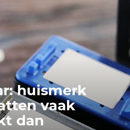
ar: huismerk
atten vaak
kt dan