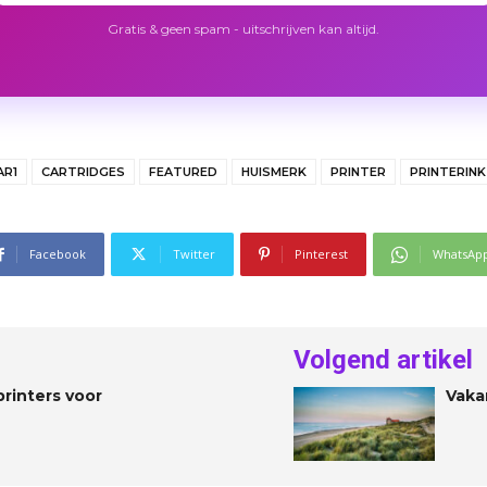
Gratis & geen spam - uitschrijven kan altijd.
AR1
CARTRIDGES
FEATURED
HUISMERK
PRINTER
PRINTERIN
Facebook
Twitter
Pinterest
WhatsAp
Volgend artikel
rinters voor
Vaka