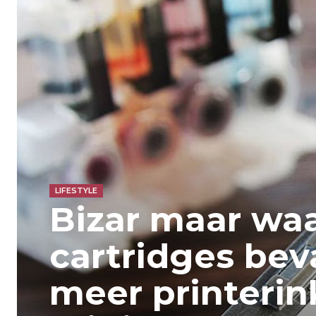
LIFESTYLE
Bizar maar wa
cartridges bev
meer printerin