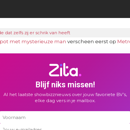
e dat zelfs zij er schrik van heeft
espot met mysterieuze man
verscheen eerst op
Metr
Blijf niks missen!
Al het laatste showbizznieuws over jouw favoriete BV’s,
elke dag vers in je mailbox.