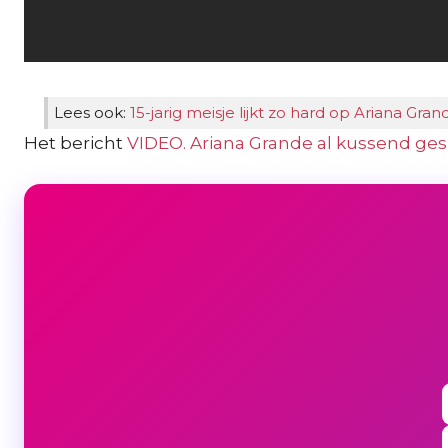
Lees ook:
15-jarig meisje lijkt zo hard op Ariana Grand
Het bericht
VIDEO. Ariana Grande al kussend g