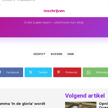
Inschrijven
Gratis & geen spam - uitschrijven kan altijd.
GESPOT
KUSSEN
MAN
Facebook
Twitter
Pinterest
WhatsAp
Volgend artikel
mma ‘In de gloria’ wordt
Opni
Quee