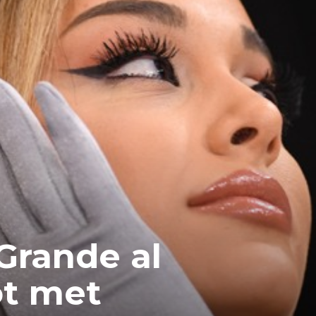
Grande al
t met