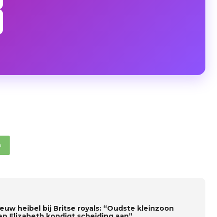
p
euw heibel bij Britse royals: “Oudste kleinzoon
n Elizabeth kondigt scheiding aan”