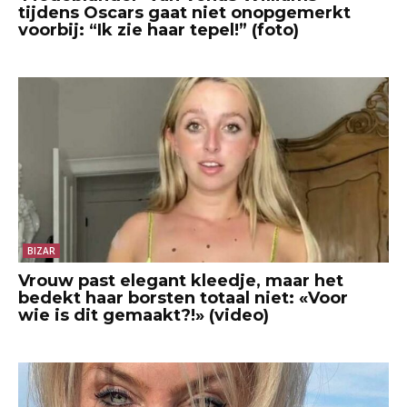
tijdens Oscars gaat niet onopgemerkt
voorbij: “Ik zie haar tepel!” (foto)
BIZAR
Vrouw past elegant kleedje, maar het
bedekt haar borsten totaal niet: «Voor
wie is dit gemaakt?!» (video)