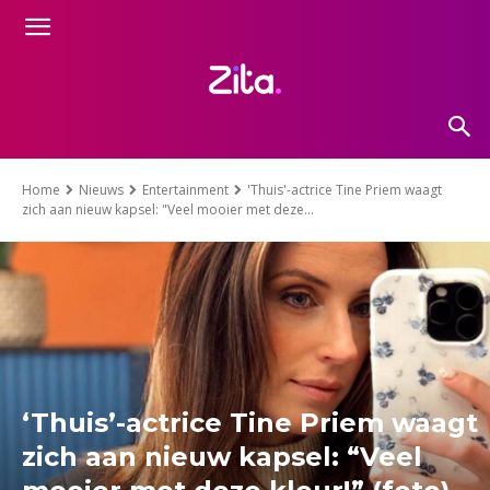
Home
Nieuws
Entertainment
'Thuis'-actrice Tine Priem waagt
zich aan nieuw kapsel: "Veel mooier met deze...
‘Thuis’-actrice Tine Priem waagt
zich aan nieuw kapsel: “Veel