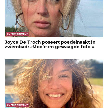
ENTERTAINMENT
Joyce De Troch poseert poedelnaakt in
zwembad: «Mooie en gewaagde foto!»
ENTERTAINMENT