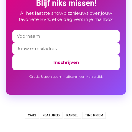
Blijf niks missen!
Al het laatste showbizznieuws over jouw
favoriete BV’s, elke dag vers in je mailbox.
Inschrijven
Gratis & geen spam - uitschrijven kan altijd.
CAR2
FEATURED
KAPSEL
TINE PRIEM