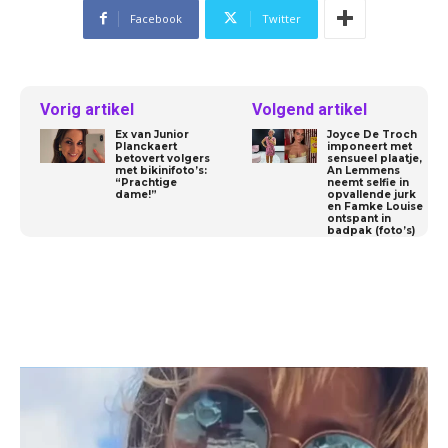
Facebook
Twitter
Vorig artikel
Volgend artikel
Ex van Junior
Joyce De Troch
Planckaert
imponeert met
betovert volgers
sensueel plaatje,
met bikinifoto’s:
An Lemmens
“Prachtige
neemt selfie in
dame!”
opvallende jurk
en Famke Louise
ontspant in
badpak (foto’s)