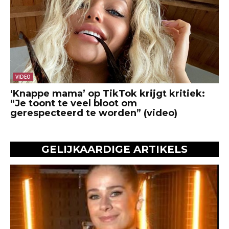
VIDEO
‘Knappe mama’ op TikTok krijgt kritiek:
“Je toont te veel bloot om
gerespecteerd te worden” (video)
GELIJKAARDIGE ARTIKELS