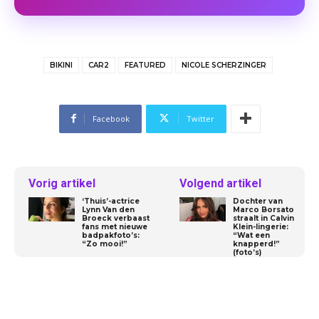
BIKINI
CAR2
FEATURED
NICOLE SCHERZINGER
Facebook
Twitter
Vorig artikel
Volgend artikel
‘Thuis’-actrice
Dochter van
Lynn Van den
Marco Borsato
Broeck verbaast
straalt in Calvin
fans met nieuwe
Klein-lingerie:
badpakfoto’s:
“Wat een
“Zo mooi!”
knapperd!”
(foto’s)