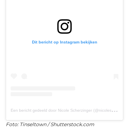
Dit bericht op Instagram bekijken
E
en bericht gedeeld door Nicole Scherzinger (@nicolescherzinger)
Foto: Tinseltown / Shutterstock.com