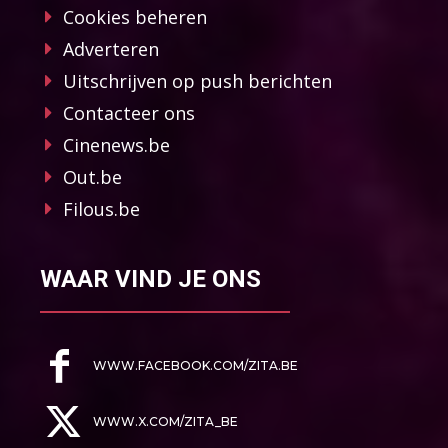
Cookies beheren
Adverteren
Uitschrijven op push berichten
Contacteer ons
Cinenews.be
Out.be
Filous.be
WAAR VIND JE ONS
WWW.FACEBOOK.COM/ZITA.BE
WWW.X.COM/ZITA_BE