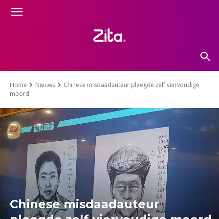
Home
Nieuws
Chinese misdaadauteur pleegde zelf viervoudige
moord
Chinese misdaadauteur