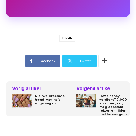
BIZAR
Facebook
Twitter
Vorig artikel
Volgend artikel
Nieuwe, vreemde
Deze nanny
trend: vagina’s
verdient 110.000
op je nagels
euro per jaar,
mag constant
reizen en rijden
met luxewagens