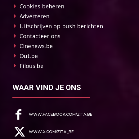
Cookies beheren
Adverteren
Uitschrijven op push berichten
Contacteer ons
Cinenews.be
Out.be
Filous.be
WAAR VIND JE ONS
WWW.FACEBOOK.COM/ZITA.BE
WWW.X.COM/ZITA_BE