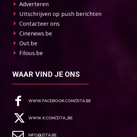
Adverteren
Uitschrijven op push berichten
Contacteer ons
Cinenews.be
Out.be
Filous.be
WAAR VIND JE ONS
WWW.FACEBOOK.COM/ZITA.BE
WWW.X.COM/ZITA_BE
INFO@ZITA.BE