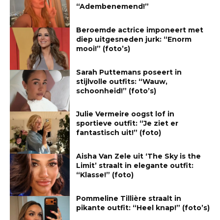
“Adembenemend!”
Beroemde actrice imponeert met
diep uitgesneden jurk: “Enorm
mooi!” (foto’s)
Sarah Puttemans poseert in
stijlvolle outfits: “Wauw,
schoonheid!” (foto’s)
Julie Vermeire oogst lof in
sportieve outfit: “Je ziet er
fantastisch uit!” (foto)
Aisha Van Zele uit ‘The Sky is the
Limit’ straalt in elegante outfit:
“Klasse!” (foto)
Pommeline Tillière straalt in
pikante outfit: “Heel knap!” (foto’s)