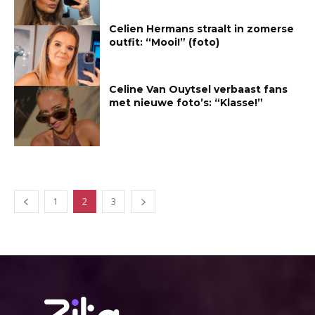
Celien Hermans straalt in zomerse
outfit: “Mooi!” (foto)
Celine Van Ouytsel verbaast fans
met nieuwe foto’s: “Klasse!”
1
2
3