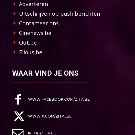
Adverteren
Uitschrijven op push berichten
Contacteer ons
Cinenews.be
Out.be
Filous.be
WAAR VIND JE ONS
WWW.FACEBOOK.COM/ZITA.BE
WWW.X.COM/ZITA_BE
INFO@ZITA.BE