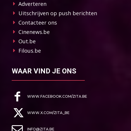
Adverteren
Uitschrijven op push berichten
Contacteer ons
Cinenews.be
Out.be
Filous.be
WAAR VIND JE ONS
WWW.FACEBOOK.COM/ZITA.BE
WWW.X.COM/ZITA_BE
INFO@ZITA.BE