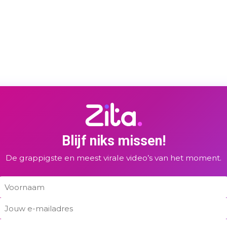
Blijf niks missen!
De grappigste en meest virale video’s van het moment.