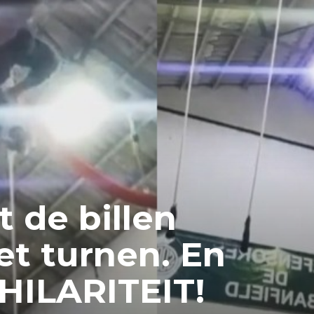
 de billen
et turnen. En
 HILARITEIT!