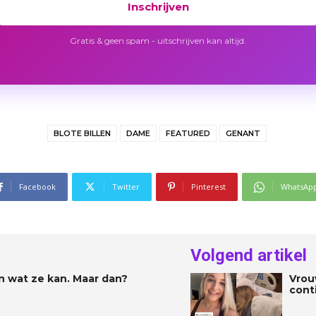
Inschrijven
Gratis & geen spam - uitschrijven kan altijd.
BLOTE BILLEN
DAME
FEATURED
GENANT
Facebook
Twitter
Pinterest
WhatsAp
Volgend artikel
n wat ze kan. Maar dan?
Vrou
cont