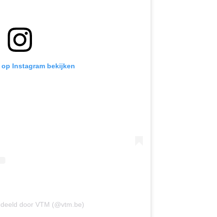
t op Instagram bekijken
edeeld door VTM (@vtm.be)