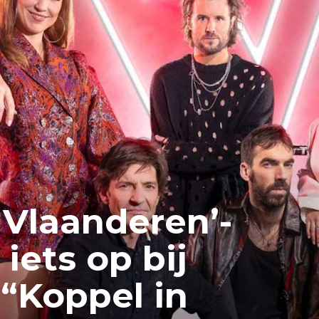
 Vlaanderen’-
iets op bij
“Koppel in