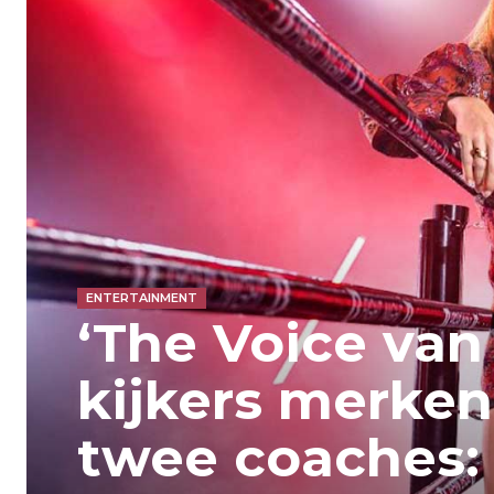
ENTERTAINMENT
‘The Voice van
kijkers merken 
twee coaches: 