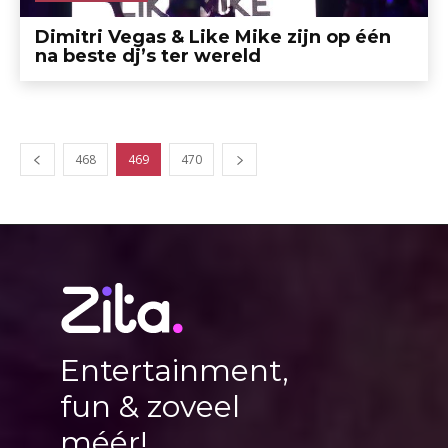
Dimitri Vegas & Like Mike zijn op één
na beste dj’s ter wereld
468
469
470
Entertainment,
fun & zoveel
méér!