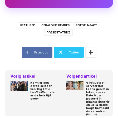
FEATURED
GERALDINE KEMPER
POEDELNAAKT
PRESENTATRICE
Facebook
Twitter
Vorig artikel
Volgend artikel
Komt er een
‘First Dates’-
derde seizoen
serveerster
van ‘Big Little
Leena geniet in
Lies’? «We praten
bikini, zus van
er de hele tijd
Kate Moss
over»
poseert in
pikante lingerie
en Bella Hadid
loopt halfnaakt
de catwalk op
(foto’s)