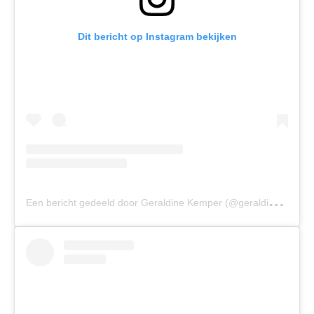
Dit bericht op Instagram bekijken
E
en bericht gedeeld door Geraldine Kemper (@geraldine_kemper)