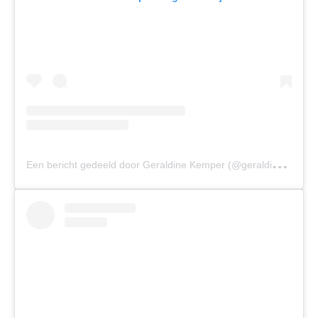
E
en bericht gedeeld door Geraldine Kemper (@geraldine_kemper)