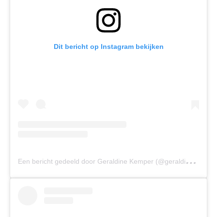
Dit bericht op Instagram bekijken
E
en bericht gedeeld door Geraldine Kemper (@geraldine_kemper)