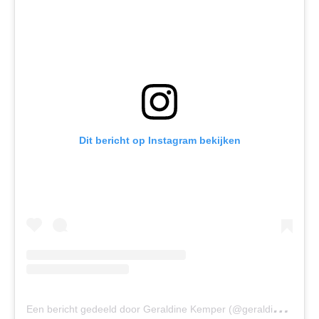
Dit bericht op Instagram bekijken
E
en bericht gedeeld door Geraldine Kemper (@geraldine_kemper)