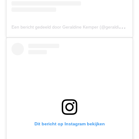
E
en bericht gedeeld door Geraldine Kemper (@geraldine_kemper)
Dit bericht op Instagram bekijken